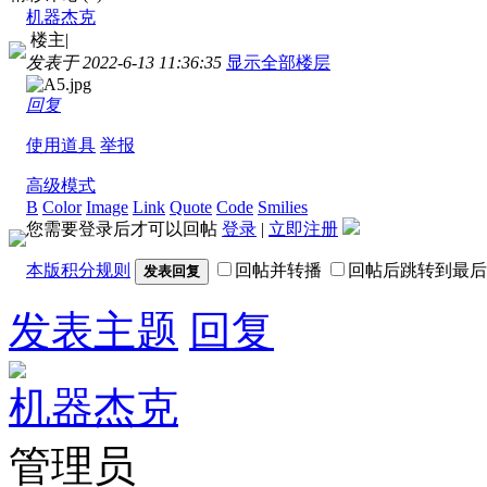
机器杰克
楼主
|
发表于 2022-6-13 11:36:35
显示全部楼层
回复
使用道具
举报
高级模式
B
Color
Image
Link
Quote
Code
Smilies
您需要登录后才可以回帖
登录
|
立即注册
本版积分规则
回帖并转播
回帖后跳转到最后
发表回复
发表主题
回复
机器杰克
管理员