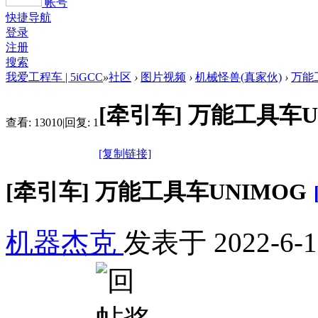
帐号
快捷导航
登录
注册
搜索
我爱工程车 | 5iGCC
»
社区
›
图片视频
›
机械怪兽(真家伙)
›
万能
[牵引车]
万能工具车U
查看:
13010
|
回复:
1
[复制链接]
[牵引车]
万能工具车UNIMOG
机器杰克
发表于
2022-6-1