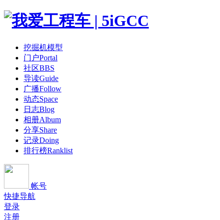
挖掘机模型
门户
Portal
社区
BBS
导读
Guide
广播
Follow
动态
Space
日志
Blog
相册
Album
分享
Share
记录
Doing
排行榜
Ranklist
帐号
快捷导航
登录
注册