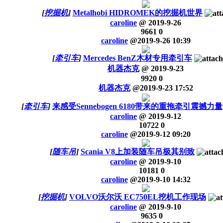
[
挖掘机
]
Metalhobi HIDROMEK的挖掘机世界
caroline
@
2019-9-26
9661
0
caroline
@
2019-9-26 10:39
[
牵引车
]
Mercedes BenZ木材专用牵引车
机器杰克
@
2019-9-23
9920
0
机器杰克
@
2019-9-23 17:52
[
牵引车
]
来感受Sennebogen 6180带来的重拖牵引震撼力量
caroline
@
2019-9-12
10722
0
caroline
@
2019-9-12 09:20
[
随车吊
]
Scania V8上加装随车吊极其别致
caroline
@
2019-9-10
10181
0
caroline
@
2019-9-10 14:32
[
挖掘机
]
VOLVO沃尔沃 EC750EL挖机工作现场
caroline
@
2019-9-10
9635
0