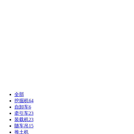
全部
挖掘机
64
自卸车
6
牵引车
23
装载机
23
随车吊
15
推土机