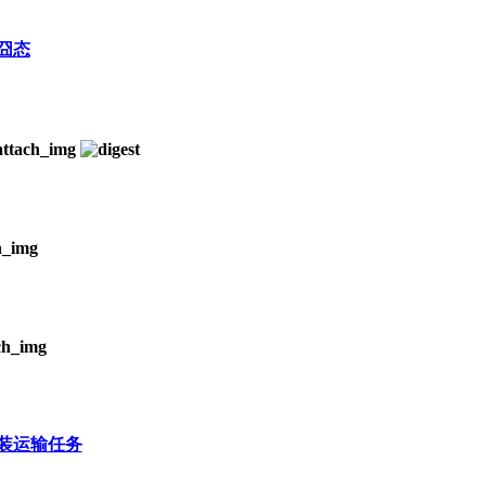
囧态
重装运输任务