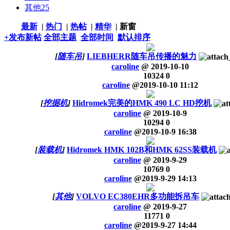
其他
25
最新
|
热门
|
热帖
|
精华
|
新窗
+发布新帖
全部主题
全部时间
默认排序
[
随车吊
]
LIEBHERR随车吊传播的魅力
caroline
@
2019-10-10
10324
0
caroline
@
2019-10-10 11:12
[
挖掘机
]
Hidromek完美的HMK 490 LC HD挖机
caroline
@
2019-10-9
10294
0
caroline
@
2019-10-9 16:38
[
装载机
]
Hidromek HMK 102B和HMK 62SS装载机
caroline
@
2019-9-29
10769
0
caroline
@
2019-9-29 14:13
[
其他
]
VOLVO EC380EHR多功能拆吊车
caroline
@
2019-9-27
11771
0
caroline
@
2019-9-27 14:44