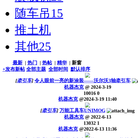
随车吊
15
推土机
其他
25
最新
|
热门
|
热帖
|
精华
|
新窗
+发布新帖
全部主题
全部时间
默认排序
[
牵引车
]
令人眼前一亮的新涂装——沃尔沃3轴牵引车
机器杰克
@
2024-3-19
10016
0
机器杰克
@
2024-3-19 11:40
[
牵引车
]
万能工具车UNIMOG
机器杰克
@
2022-6-13
13032
1
机器杰克
@
2022-6-13 11:36