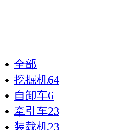
全部
挖掘机
64
自卸车
6
牵引车
23
装载机
23