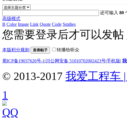
还可输入
80
高级模式
B
Color
Image
Link
Quote
Code
Smilies
您需要登录后才可以发帖
本版积分规则
转播给听众
发表帖子
蜀ICP备19037626号-1
|
川公网安备 51010702002423号
|
手机版
|
我
© 2013-2017
我爱工程车 | 
1