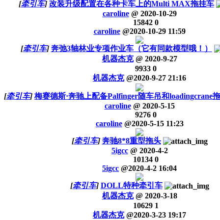
[
牵引车
]
改装升级配置在各种卡车上的Multi MAX拖挂车
caroline
@
2020-10-29
15842
0
caroline
@
2020-10-29 11:59
[
牵引车
]
奔弛3轴林业专项作业车（它有同款模型哦！）
机器杰克
@
2020-9-27
9933
0
机器杰克
@
2020-9-27 21:16
[
牵引车
]
梅赛德斯·奔驰上配备Palfinger随车吊和loadingcrane
caroline
@
2020-5-15
9276
0
caroline
@
2020-5-15 11:23
[
牵引车
]
奔驰8*8重型拖头
5igcc
@
2020-4-2
10134
0
5igcc
@
2020-4-2 16:04
[
牵引车
]
DOLL特种牵引车
机器杰克
@
2020-3-18
10629
1
机器杰克
@
2020-3-23 19:17